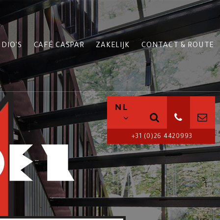
DIO'S
CAFÉ CASPAR
ZAKELIJK
CONTACT & ROUTE
NL
+31 (0)26 4420993