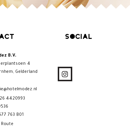
act
Social
ez B.V.
kerplantsoen 4
rnhem, Gelderland
ie@hotelmodez.nl
)26 4420993
9536
77 763 B01
& Route