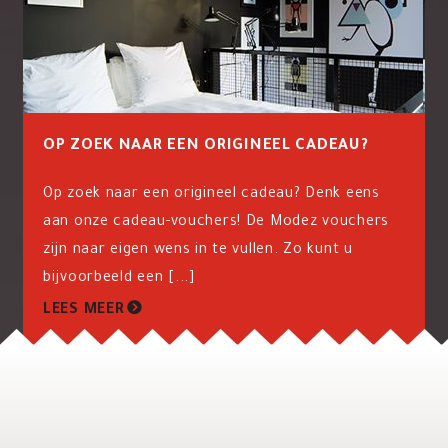
OP ZOEK NAAR EEN ORIGINEEL CADEAU?
Op zoek naar een origineel cadeau? Denk eens
aan onze cadeau-vouchers! De Modez vouchers
zijn naar eigen wens in te vullen. Zo kunt u
bijvoorbeeld een [...]
LEES MEER