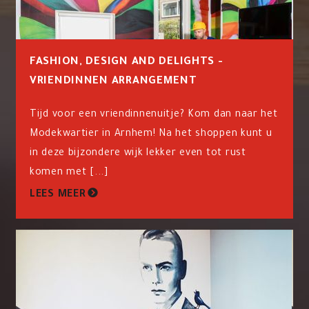
FASHION, DESIGN AND DELIGHTS -
VRIENDINNEN ARRANGEMENT
Tijd voor een vriendinnenuitje? Kom dan naar het
Modekwartier in Arnhem! Na het shoppen kunt u
in deze bijzondere wijk lekker even tot rust
komen met [...]
LEES MEER