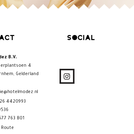
act
Social
ez B.V.
kerplantsoen 4
rnhem, Gelderland
ie@hotelmodez.nl
)26 4420993
9536
77 763 B01
& Route