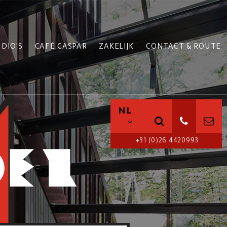
DIO'S
CAFÉ CASPAR
ZAKELIJK
CONTACT & ROUTE
NL
+31 (0)26 4420993